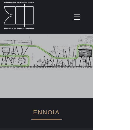
ΕΝΝΟΙΑ